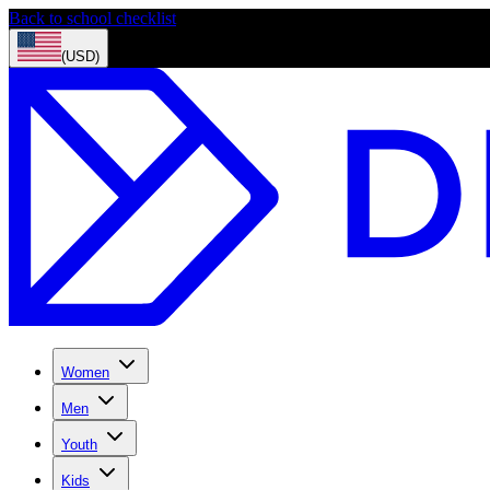
Back to school checklist
(USD)
Women
Men
Youth
Kids