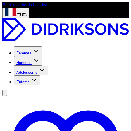
Back to school checklist
(EUR)
Femmes
Hommes
Adolescents
Enfants