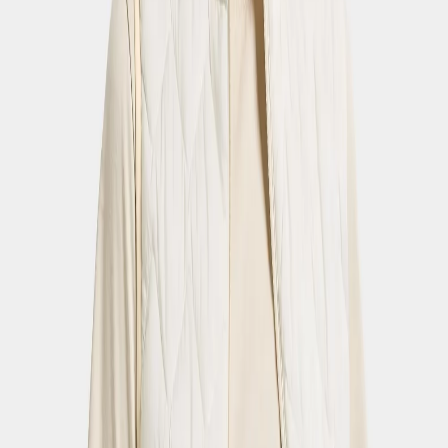
Shorts
Pantalons d’extérieur
Pantalons de pluie
Jupes
Shorts
Affichage de 6 produits
Tucana Shorts
- Black
90 €
Strl:
32-48
32
34
36
38
40
42
44
46
48
Tucana Shorts
- Light Beige
90 €
Strl:
32-48
32
34
36
38
40
42
44
46
48