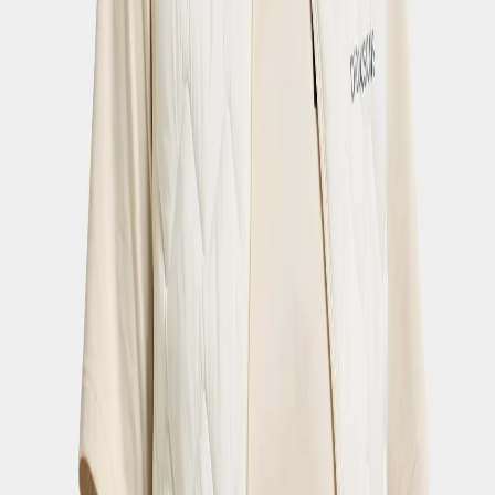
Tucana Shorts
- Dark Night Blue
90 €
Strl:
32-48
32
34
36
38
40
42
44
46
48
Tucana Shorts
- Light Moss
90 €
Strl:
32-48
32
34
36
38
40
42
44
46
48
Maja Shorts
- Black
80 €
Strl:
34-52
34
36
38
40
42
44
46
48
50
52