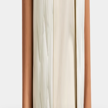
mouvement pour un style de vie actif.
Qui sommes-nous ?
Notre histoire
Notre Responsabilité
Travailler pour nous
Legal
Material bank
Service Client
Nous contacter
Commandes
Paiement