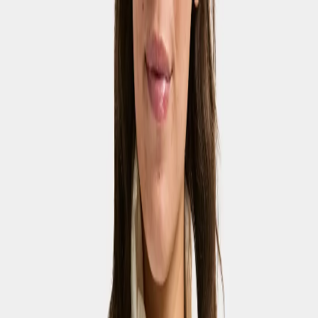
Back to school checklist
(EUR)
Femmes
Hommes
Adolescents
Enfants