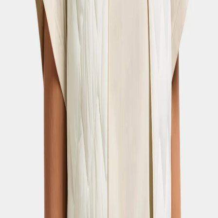
Maja Shorts
- Dark Night Blue
80 €
Strl:
34-52
34
36
38
40
42
44
46
48
50
52
SHORTS FONCTIONNELS
Découvrez notre gamme de shorts fonctionnels pour femmes,
parfaits pour toutes vos activités de plein air. Nos shorts de plein air
sont spécialement conçus pour répondre aux exigences des
vêtements d'extérieur, avec des matériaux de haute qualité et des
coutures durables pour assurer une longue durée de vie.
Que vous fassiez de la randonnée en montagne ou que vous
profitiez simplement d'une journée à la plage, nous avons une large
sélection de shorts adaptés à toutes les activités et styles. Nos shorts
sont légers et confortables tout en offrant une excellente liberté de