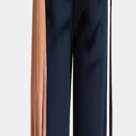
ABONNEZ-VOUS À NOTRE NEWSLETTER – OBTENEZ 10
% DE RÉDUCTION
Adresse e-mail pour la newsletter
En vous abonnant à notre newsletter, vous acceptez la politique de
confidentialité de Didriksons
.