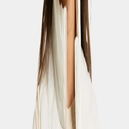
0
Hoppa till innehåll
Femmes
/
Bas
/
Shorts