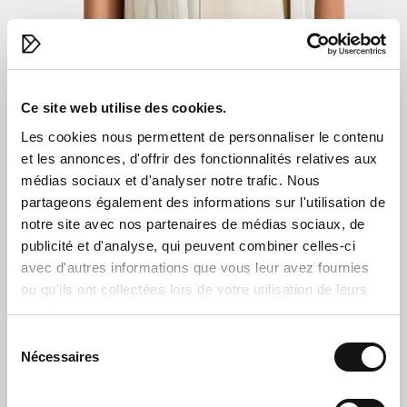
Livarison
Retours
Conditions de vente
Questions sur les produits
Guides
Ce site web utilise des cookies.
Guide des Tailles
Les cookies nous permettent de personnaliser le contenu
Trouvez votre coupe
et les annonces, d'offrir des fonctionnalités relatives aux
Conseils d’entretien
médias sociaux et d'analyser notre trafic. Nous
Guide des fermetures éclair
Guide de la chaleur
partageons également des informations sur l'utilisation de
Qu'est-ce que le Galon® ?
notre site avec nos partenaires de médias sociaux, de
Une histoire impénétrable
publicité et d'analyse, qui peuvent combiner celles-ci
Comment fonctionne Extend size ?
Guide des combinasions
avec d'autres informations que vous leur avez fournies
ou qu'ils ont collectées lors de votre utilisation de leurs
Qui sommes-nous ?
services.
Sélection
Notre histoire
Nécessaires
du
Notre Responsabilité
Travailler pour nous
consentement
Legal