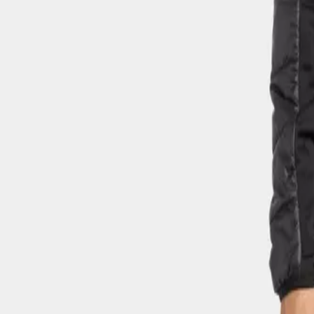
0
Hoppa till innehåll
Fractus Pants
Coal black
230 €
Choisir la taille