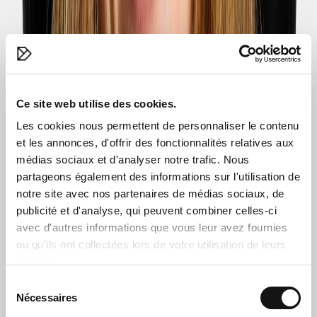
Ce site web utilise des cookies.
Les cookies nous permettent de personnaliser le contenu
et les annonces, d'offrir des fonctionnalités relatives aux
médias sociaux et d'analyser notre trafic. Nous
partageons également des informations sur l'utilisation de
notre site avec nos partenaires de médias sociaux, de
publicité et d'analyse, qui peuvent combiner celles-ci
avec d'autres informations que vous leur avez fournies
ou qu'ils ont collectées lors de votre utilisation de leurs
services.
Sélection
Nécessaires
du