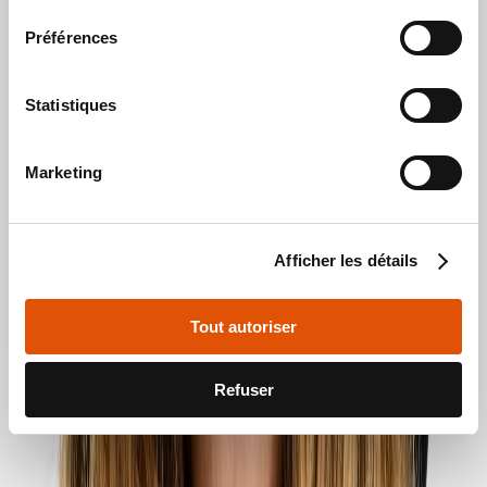
consentement
Préférences
Statistiques
Marketing
Afficher les détails
Tout autoriser
Refuser