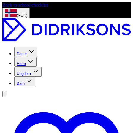
Back to school checklist
(NOK)
Dame
Herre
Ungdom
Barn