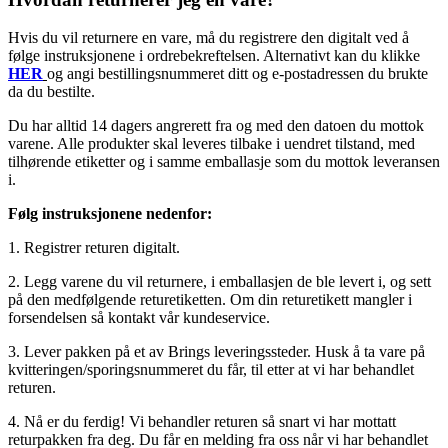
Hvis du vil returnere en vare, må du registrere den digitalt ved å
følge instruksjonene i ordrebekreftelsen. Alternativt kan du klikke
HER
og angi bestillingsnummeret ditt og e-postadressen du brukte
da du bestilte.
Du har alltid 14 dagers angrerett fra og med den datoen du mottok
varene. Alle produkter skal leveres tilbake i uendret tilstand, med
tilhørende etiketter og i samme emballasje som du mottok leveransen
i.
Følg instruksjonene nedenfor:
1. Registrer returen digitalt.
2. Legg varene du vil returnere, i emballasjen de ble levert i, og sett
på den medfølgende returetiketten. Om din returetikett mangler i
forsendelsen så kontakt vår kundeservice.
3. Lever pakken på et av Brings leveringssteder. Husk å ta vare på
kvitteringen/sporingsnummeret du får, til etter at vi har behandlet
returen.
4. Nå er du ferdig! Vi behandler returen så snart vi har mottatt
returpakken fra deg. Du får en melding fra oss når vi har behandlet