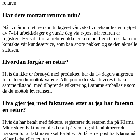
returen.
Har dere mottatt returen min?
Når vi får inn returen din til lageret vårt, skal vi behandle den i løpet
av 7–14 arbeidsdager og varsle deg via e-post når returen er
registrert. Hvis du tror at returen ikke er kommet frem til oss, kan du
kontakte vår kundeservice, som kan spore pakken og se den aktuelle
statusen.
Hvordan forgår en retur?
Hvis du ikke er fornøyd med produktet, har du 14 dagers angrerett
fra datoen du mottok varene. Alle produkter skal leveres tilbake i
samme tilstand, med tilhørende etiketter og i samme emballasje som
da du mottok leveransen.
Hva gjør jeg med fakturaen etter at jeg har foretatt
en retur?
Hvis du har betalt med faktura, registrerer du returen din på Klarna
Mine sider. Fakturaen blir da satt på vent, og slik minimerer du
risikoen for at fakturaen skal forfalle. Du får en e-post fra Klarna når
vi har behandlet returen.