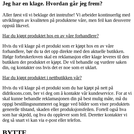
Jeg har en klage. Hvordan går jeg frem?
Aller først vil vi beklage det inntrufne! Vi arbeider kontinuerlig med
utviklingen av kvaliteten på produktene våre, men feil kan dessverre
oppstå likevel.
Har du kjøpt produktet hos en av våre forhandlere?
Hvis du vil klage på et produkt som er kjøpt hos en av våre
forhandlere, bør du ta det opp direkte med den aktuelle butikken.
Ifølge forbrukerloven skal en reklamasjon eller klage leveres til den
butikken der produktet er kjøpt. De vil behandle og vurdere saken
din, og kontakter oss hvis det er noe som er uklart.
Har du kjøpt produktet i nettbutikken vår?
Hvis du vil klage på et produkt som du har kjøpt på nett på
didriksons.com, ber vi deg om å kontakte vår kundeservice. For at vi
skal kunne behandle reklamasjonen din på best mulig måte, må du
oppgi bestillingsnummeret og legge ved bilder som viser produktets
generelle tilstand, skaden eller produksjonsfeilen. Fortell også hva
som har skjedd, og hva du opplever som feil. Deretter kontakter vi
deg så snart vi kan via e-post eller telefon.
BYTTE