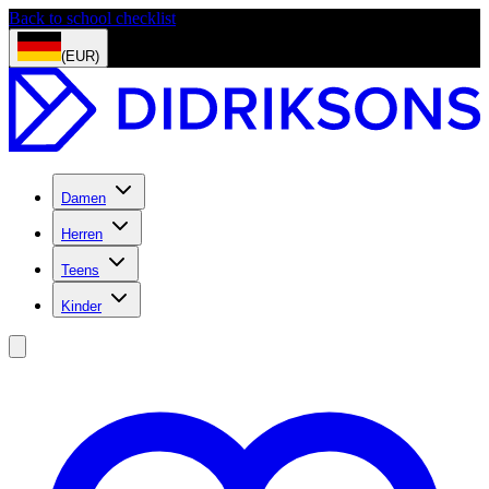
Back to school checklist
(EUR)
Damen
Herren
Teens
Kinder