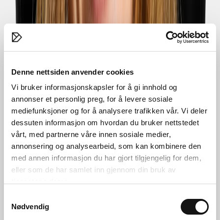
14.07.2026
Ga bort regnhatten i bursdagsgave.
🇸🇪
Anonymous
Translated from
Swedish
Show original
Denne nettsiden anvender cookies
Vi bruker informasjonskapsler for å gi innhold og
annonser et personlig preg, for å levere sosiale
mediefunksjoner og for å analysere trafikken vår. Vi deler
dessuten informasjon om hvordan du bruker nettstedet
vårt, med partnerne våre innen sosiale medier,
annonsering og analysearbeid, som kan kombinere den
med annen informasjon du har gjort tilgjengelig for dem,
eller som de har samlet inn gjennom din bruk av
tjenestene deres.
Samtykkevalg
Nødvendig