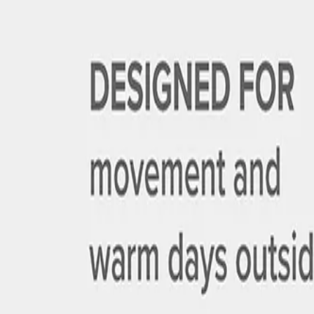
0
Hoppa till innehåll
Tucana Shorts
Black
950 kr
Velg størrelse