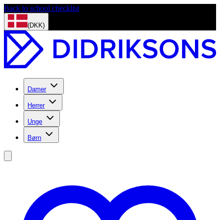
Back to school checklist
(DKK)
Damer
Herrer
Unge
Børn