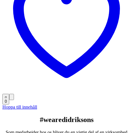
0
Hoppa till innehåll
#wearedidriksons
Som medarbejder hos os bliver du en vigtig del af en virksomhed