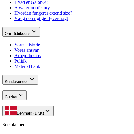
Hvad er Galon®?
A waterproof story
Hvordan fungerer extend size?
Vælg den rigtige flyverdragt
Om Didriksons
Vores historie
Vores ansvar
Arbejd hos os
Politik
Material bank
Kundeservice
Guides
Denmark (DKK)
Sociala media