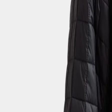
0
Hoppa till innehåll
Damer
Damer
Underdele
Tilbehør
Jakker
Regntøj
Overdele
Viser 53 produkter