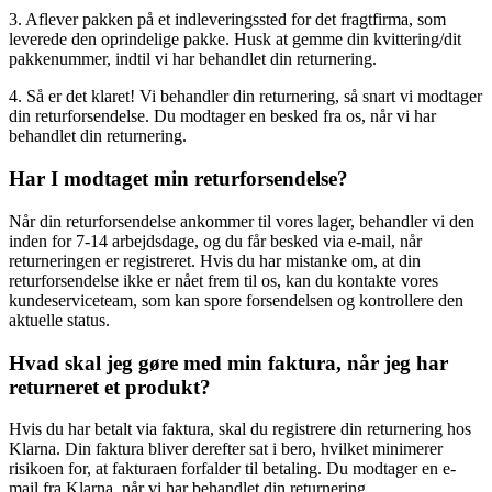
3. Aflever pakken på et indleveringssted for det fragtfirma, som
leverede den oprindelige pakke. Husk at gemme din kvittering/dit
pakkenummer, indtil vi har behandlet din returnering.
4. Så er det klaret! Vi behandler din returnering, så snart vi modtager
din returforsendelse. Du modtager en besked fra os, når vi har
behandlet din returnering.
Har I modtaget min returforsendelse?
Når din returforsendelse ankommer til vores lager, behandler vi den
inden for 7-14 arbejdsdage, og du får besked via e-mail, når
returneringen er registreret. Hvis du har mistanke om, at din
returforsendelse ikke er nået frem til os, kan du kontakte vores
kundeserviceteam, som kan spore forsendelsen og kontrollere den
aktuelle status.
Hvad skal jeg gøre med min faktura, når jeg har
returneret et produkt?
Hvis du har betalt via faktura, skal du registrere din returnering hos
Klarna. Din faktura bliver derefter sat i bero, hvilket minimerer
risikoen for, at fakturaen forfalder til betaling. Du modtager en e-
mail fra Klarna, når vi har behandlet din returnering.