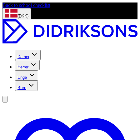
Back to school checklist
(DKK)
Damer
Herrer
Unge
Børn