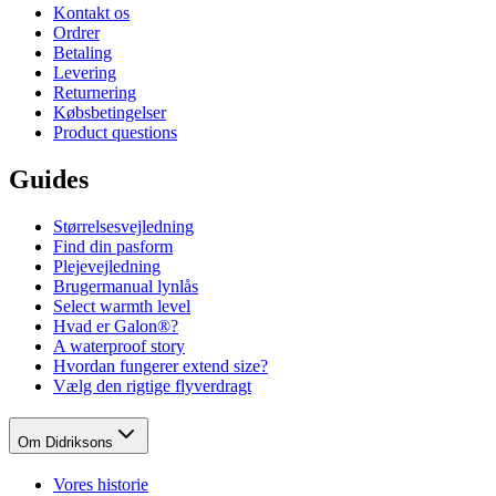
Kontakt os
Ordrer
Betaling
Levering
Returnering
Købsbetingelser
Product questions
Guides
Størrelsesvejledning
Find din pasform
Plejevejledning
Brugermanual lynlås
Select warmth level
Hvad er Galon®?
A waterproof story
Hvordan fungerer extend size?
Vælg den rigtige flyverdragt
Om Didriksons
Vores historie