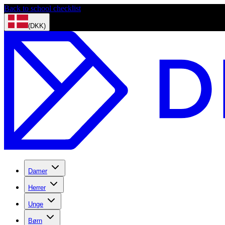
Back to school checklist
(DKK)
Damer
Herrer
Unge
Børn