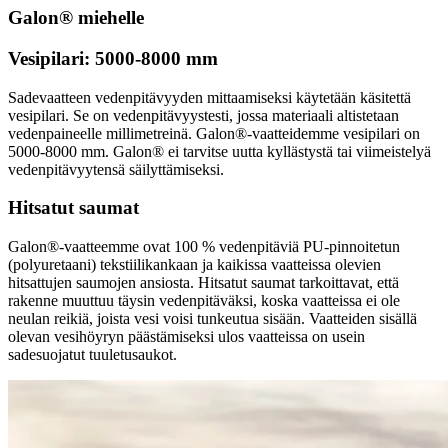
Galon® miehelle
Vesipilari: 5000-8000 mm
Sadevaatteen vedenpitävyyden mittaamiseksi käytetään käsitettä
vesipilari. Se on vedenpitävyystesti, jossa materiaali altistetaan
vedenpaineelle millimetreinä. Galon®-vaatteidemme vesipilari on
5000-8000 mm. Galon® ei tarvitse uutta kyllästystä tai viimeistelyä
vedenpitävyytensä säilyttämiseksi.
Hitsatut saumat
Galon®-vaatteemme ovat 100 % vedenpitäviä PU-pinnoitetun
(polyuretaani) tekstiilikankaan ja kaikissa vaatteissa olevien
hitsattujen saumojen ansiosta. Hitsatut saumat tarkoittavat, että
rakenne muuttuu täysin vedenpitäväksi, koska vaatteissa ei ole
neulan reikiä, joista vesi voisi tunkeutua sisään. Vaatteiden sisällä
olevan vesihöyryn päästämiseksi ulos vaatteissa on usein
sadesuojatut tuuletusaukot.