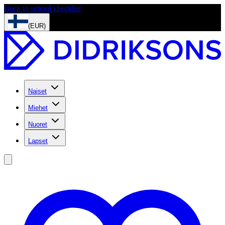
Back to school checklist
(EUR)
Naiset
Miehet
Nuoret
Lapset