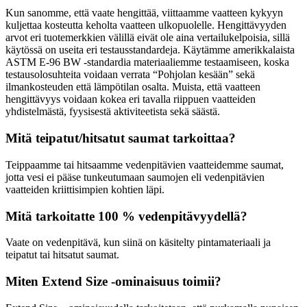
Kun sanomme, että vaate hengittää, viittaamme vaatteen kykyyn
kuljettaa kosteutta keholta vaatteen ulkopuolelle. Hengittävyyden
arvot eri tuotemerkkien välillä eivät ole aina vertailukelpoisia, sillä
käytössä on useita eri testausstandardeja. Käytämme amerikkalaista
ASTM E-96 BW -standardia materiaaliemme testaamiseen, koska
testausolosuhteita voidaan verrata “Pohjolan kesään” sekä
ilmankosteuden että lämpötilan osalta. Muista, että vaatteen
hengittävyys voidaan kokea eri tavalla riippuen vaatteiden
yhdistelmästä, fyysisestä aktiviteetista sekä säästä.
Mitä teipatut/hitsatut saumat tarkoittaa?
Teippaamme tai hitsaamme vedenpitävien vaatteidemme saumat,
jotta vesi ei pääse tunkeutumaan saumojen eli vedenpitävien
vaatteiden kriittisimpien kohtien läpi.
Mitä tarkoitatte 100 % vedenpitävyydellä?
Vaate on vedenpitävä, kun siinä on käsitelty pintamateriaali ja
teipatut tai hitsatut saumat.
Miten Extend Size -ominaisuus toimii?