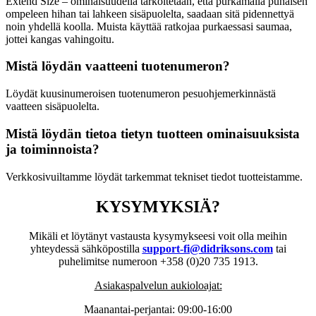
Extend Size – ominaisuudella tarkoitetaan, että purkamalla punaisen
ompeleen hihan tai lahkeen sisäpuolelta, saadaan sitä pidennettyä
noin yhdellä koolla. Muista käyttää ratkojaa purkaessasi saumaa,
jottei kangas vahingoitu.
Mistä löydän vaatteeni tuotenumeron?
Löydät kuusinumeroisen tuotenumeron pesuohjemerkinnästä
vaatteen sisäpuolelta.
Mistä löydän tietoa tietyn tuotteen ominaisuuksista
ja toiminnoista?
Verkkosivuiltamme löydät tarkemmat tekniset tiedot tuotteistamme.
KYSYMYKSIÄ?
Mikäli et löytänyt vastausta kysymykseesi voit olla meihin
yhteydessä sähköpostilla
support-fi@didriksons.com
tai
puhelimitse numeroon +358 (0)20 735 1913.
Asiakaspalvelun aukioloajat:
Maanantai-perjantai: 09:00-16:00