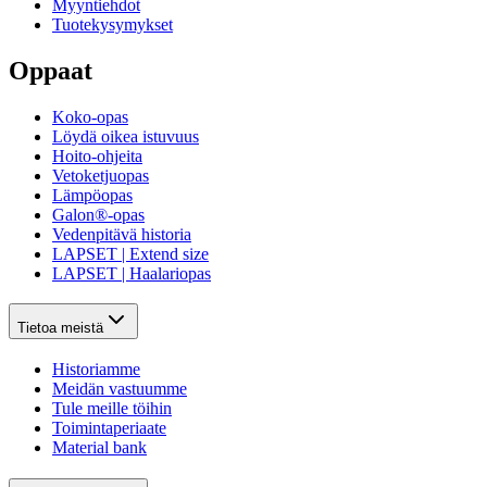
Myyntiehdot
Tuotekysymykset
Oppaat
Koko-opas
Löydä oikea istuvuus
Hoito-ohjeita
Vetoketjuopas
Lämpöopas
Galon®-opas
Vedenpitävä historia
LAPSET | Extend size
LAPSET | Haalariopas
Tietoa meistä
Historiamme
Meidän vastuumme
Tule meille töihin
Toimintaperiaate
Material bank