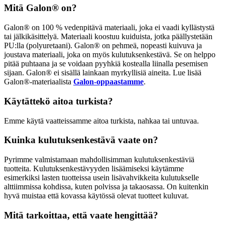
Mitä Galon® on?
Galon® on 100 % vedenpitävä materiaali, joka ei vaadi kyllästystä
tai jälkikäsittelyä. Materiaali koostuu kuiduista, jotka päällystetään
PU:lla (polyuretaani). Galon® on pehmeä, nopeasti kuivuva ja
joustava materiaali, joka on myös kulutuksenkestävä. Se on helppo
pitää puhtaana ja se voidaan pyyhkiä kostealla liinalla pesemisen
sijaan. Galon® ei sisällä lainkaan myrkyllisiä aineita. Lue lisää
Galon®-materiaalista
Galon-oppaastamme
.
Käytättekö aitoa turkista?
Emme käytä vaatteissamme aitoa turkista, nahkaa tai untuvaa.
Kuinka kulutuksenkestävä vaate on?
Pyrimme valmistamaan mahdollisimman kulutuksenkestäviä
tuotteita. Kulutuksenkestävyyden lisäämiseksi käytämme
esimerkiksi lasten tuotteissa usein lisävahvikkeita kulutukselle
alttiimmissa kohdissa, kuten polvissa ja takaosassa. On kuitenkin
hyvä muistaa että kovassa käytössä olevat tuotteet kuluvat.
Mitä tarkoittaa, että vaate hengittää?