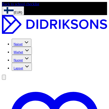
Back to school checklist
(EUR)
Naiset
Miehet
Nuoret
Lapset