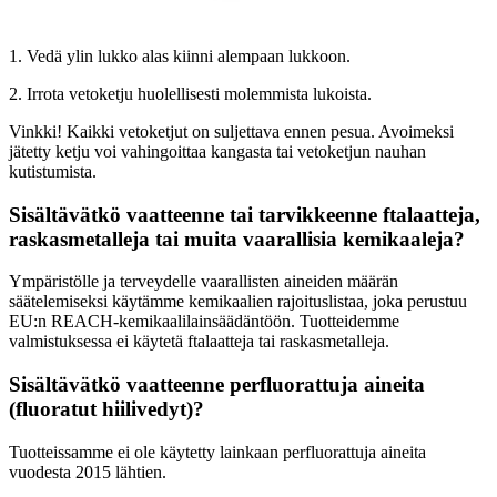
1. Vedä ylin lukko alas kiinni alempaan lukkoon.
2. Irrota vetoketju huolellisesti molemmista lukoista.
Vinkki! Kaikki vetoketjut on suljettava ennen pesua. Avoimeksi
jätetty ketju voi vahingoittaa kangasta tai vetoketjun nauhan
kutistumista.
Sisältävätkö vaatteenne tai tarvikkeenne ftalaatteja,
raskasmetalleja tai muita vaarallisia kemikaaleja?
Ympäristölle ja terveydelle vaarallisten aineiden määrän
säätelemiseksi käytämme kemikaalien rajoituslistaa, joka perustuu
EU:n REACH-kemikaalilainsäädäntöön. Tuotteidemme
valmistuksessa ei käytetä ftalaatteja tai raskasmetalleja.
Sisältävätkö vaatteenne perfluorattuja aineita
(fluoratut hiilivedyt)?
Tuotteissamme ei ole käytetty lainkaan perfluorattuja aineita
vuodesta 2015 lähtien.