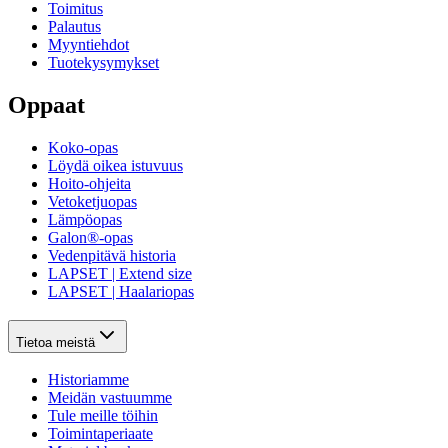
Toimitus
Palautus
Myyntiehdot
Tuotekysymykset
Oppaat
Koko-opas
Löydä oikea istuvuus
Hoito-ohjeita
Vetoketjuopas
Lämpöopas
Galon®-opas
Vedenpitävä historia
LAPSET | Extend size
LAPSET | Haalariopas
Tietoa meistä
Historiamme
Meidän vastuumme
Tule meille töihin
Toimintaperiaate