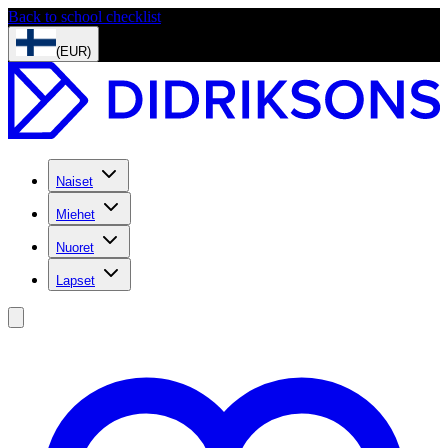
Back to school checklist
(EUR)
Naiset
Miehet
Nuoret
Lapset