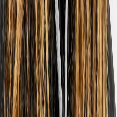
26.03.2026
Sadesuoja on mahtava!
🇩🇪
Johanna
Translated from
German
Show original