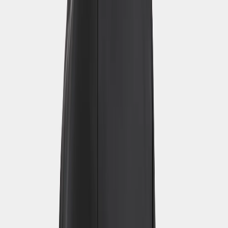
(
40
Arvostelut
)
Väri
:
Fog Green
Koko