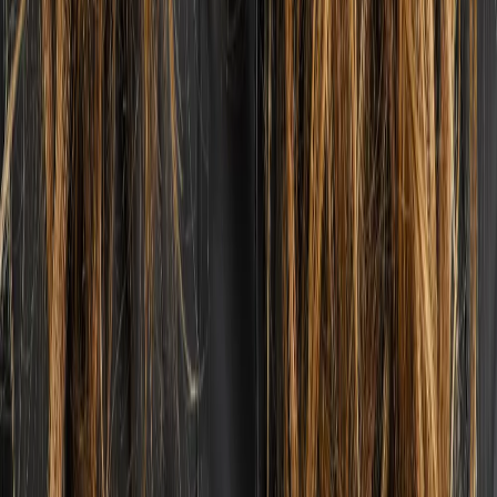
18.03.2026
Sadesuoja on mahtava! Mukava käyttää!
🇩🇪
Johanna
Translated from
German
Show original