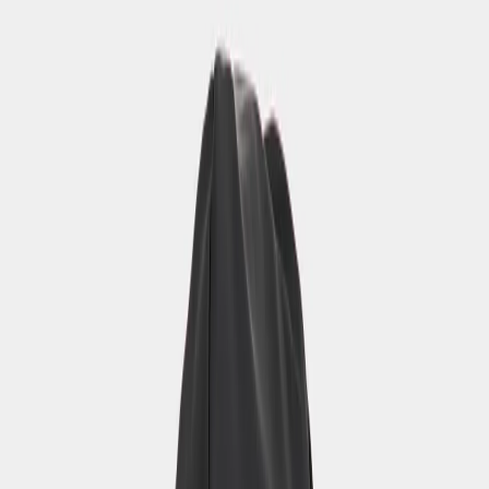
0
Hoppa till innehåll
Southwest Hat Galon®
Fog Green
28 €
Valitse koko