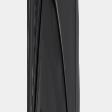
Arviot & Arvostelut
4.9