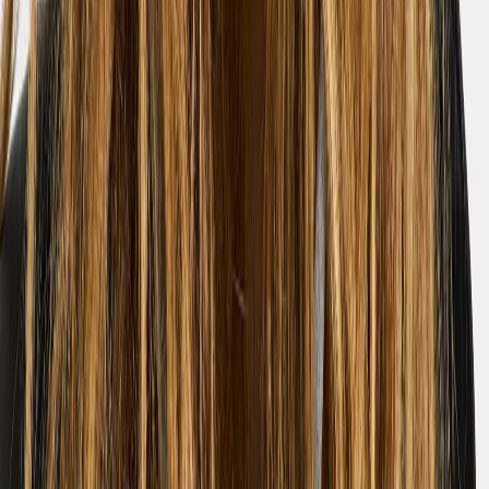
03.07.2026
Ostin tämän ystävän suosituksesta ja olen ollut tyytyväinen.
🇬🇧
Anonymous
Translated from
English
Show original