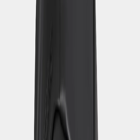
S
M
L
XL
Valitse koko
Ilmaiset palautukset
|
Nopea toimitus
|
Suunniteltu Ruotsissa
Suorituskyky
Ei hengittävyyttä
Vedenpitävä
Kuori
Kuvaus
Vaatteen mitat
Fit
Toiminto
Materiaalit & Hoito-ohjeet