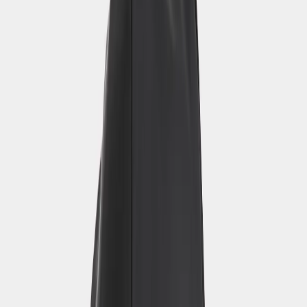
Previous slide
Next slide
Naiset
/
Asusteet
/
Sadehatut
/
Southwest Hat Galon®
Southwest Hat Galon®
28 €