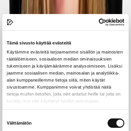
Annoin sadehatun syntymäpäivälahjaksi.
🇸🇪
Anonymous
Translated from
Swedish
Show original
Tämä sivusto käyttää evästeitä
Käytämme evästeitä tarjoamamme sisällön ja mainosten
räätälöimiseen, sosiaalisen median ominaisuuksien
tukemiseen ja kävijämäärämme analysoimiseen. Lisäksi
jaamme sosiaalisen median, mainosalan ja analytiikka-
alan kumppaneillemme tietoja siitä, miten käytät
sivustoamme. Kumppanimme voivat yhdistää näitä
tietoja muihin tietoihin, joita olet antanut heille tai joita on
kerätty, kun olet käyttänyt heidän palvelujaan.
Suostumuksen
Välttämätön
valinta