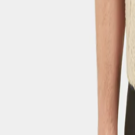
Strl:
S-XXXL
S
M
L
XL
XXL
XXXL
Hans Windproof Full-Zip
1 100 kr
+
1
Strl:
S-XXXL
S
M
L
XL
XXL
XXXL
Marino Vest
1 400 kr
Strl:
S-XXXL
S
M
L
XL
XXL
XXXL
Vito Full-Zip
750 kr
+
2