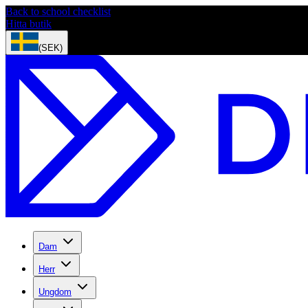
Back to school checklist
Hitta butik
(SEK)
Dam
Herr
Ungdom