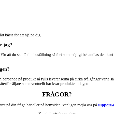
rt bästa för att hjälpa dig.
ör jag?
 För att du ska få din beställning så fort som möjligt behandlas den kort ef
igen?
 beroende på produkt så fylls leveranserna på cirka två gånger varje sä
 återförsäljare som eventuellt har kvar produkten i lager.
FRÅGOR?
aret på din fråga här eller på hemsidan, vänligen mejla oss på
support-
Kundtjänsts öppettider: