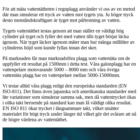
För att mäta vattentätheten i regnplagg använder vi oss av en metod
där man simulerar ett tryck av vatten mot tygets yta. Ju högre tryck
desto motståndskraftigare är tyget mot påfrestning av vatten.
Tygets vattentäthet testas genom att man ställer en väldigt hög
cylinder på tyget och fyller det med vatten tills tyget börjar läcka
igenom. När tyget läcker igenom mäter man hur många milliliter av
cylinderns höjd som kunde fyllas innan det sker.
På marknaden får man marknadsföra plagg som vattentäta om de
uppfyller ett resultat på 1500mm i detta test. Våra galonplagg har en
vattenpelare motsvarande 5000 – 8000 mm och våra övriga
vattentäta plagg har en vattenpelare mellan 5000-15000mm.
Vi testar alltid våra plagg enligt den europeiska standarden (EN
ISO-811). Det finns även japanska och amerikanska standarder med
lite variationer som simulerar samma sak, men då vattentrycket ökas
i olika takt beroende på standard kan man få väldigt olika resultat.
EN ISO 811 ökar trycket i långsammare takt, vilket utsätter
materialet för högt tryck under längre tid vilket gör det svårare att nå
de högre värdena av vattentäthet.