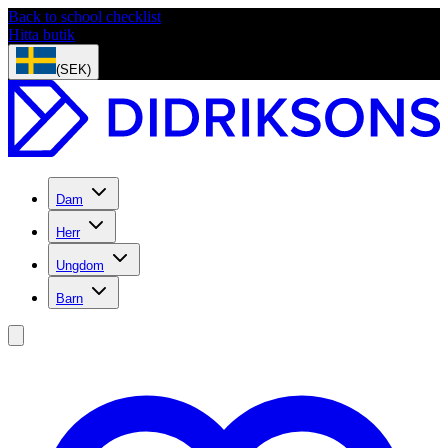
Back to school checklist
Hitta butik
(SEK)
Dam
Herr
Ungdom
Barn