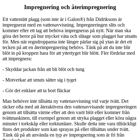
Impregnering och återimpregnering
Ett vattentätt plagg (som inte är i Galon®) från Didriksons är
impregnerat med en vattenavvisning. Impregneringen slits och
kommer efter ett tag att behöva impregneras på nytt. När man ska
göra det beror på hur mycket väta och slitage som plagget har utsatts
för. Men när regndropparna inte längre pärlar sig på ytan är det ett
tecken på att en återimpregnering behövs. Tänk på att du inte blir
blöt in på kroppen bara för att yttertyget blir blött. Fler fördelar med
att impregnera:
- Skyddar jackan från att bli blöt och tung
- Motverkar att smuts sätter sig i tyget
- Gör det enklare att ta bort fläckar
Man behöver inte tillsätta ny vattenavvisning vid varje tvätt. Det
räcker ofta med att återaktivera den vattenavvisande impregneringen
genom att tillsätta värme efter att den varit blöt eller kommer från
tvättmaskinen, till exempel genom att stryka plagget eller köra några
minuter i torkskåp eller torktumlare. Skulle detta inte vara tillräckligt
finns det produkter som kan sprayas på eller tillsättas under tvätt.
Tänk då på att använda en typ av impregnering som är fri från