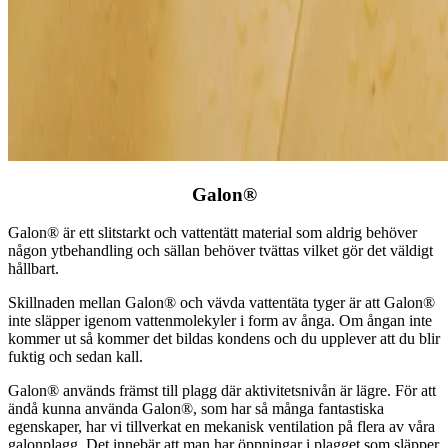
Galon®
Galon® är ett slitstarkt och vattentätt material som aldrig behöver
någon ytbehandling och sällan behöver tvättas vilket gör det väldigt
hållbart.
Skillnaden mellan Galon® och vävda vattentäta tyger är att Galon®
inte släpper igenom vattenmolekyler i form av ånga. Om ångan inte
kommer ut så kommer det bildas kondens och du upplever att du blir
fuktig och sedan kall.
Galon® används främst till plagg där aktivitetsnivån är lägre. För att
ändå kunna använda Galon®, som har så många fantastiska
egenskaper, har vi tillverkat en mekanisk ventilation på flera av våra
galonplagg. Det innebär att man har öppningar i plagget som släpper