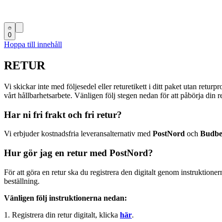
0
Hoppa till innehåll
RETUR
Vi skickar inte med följesedel eller returetikett i ditt paket utan returp
vårt hållbarhetsarbete. Vänligen följ stegen nedan för att påbörja din re
Har ni fri frakt och fri retur?
Vi erbjuder kostnadsfria leveransalternativ med
PostNord
och
Budbe
Hur gör jag en retur med PostNord?
För att göra en retur ska du registrera den digitalt genom instruktionern
beställning.
Vänligen följ instruktionerna nedan:
1. Registrera din retur digitalt, klicka
här
.