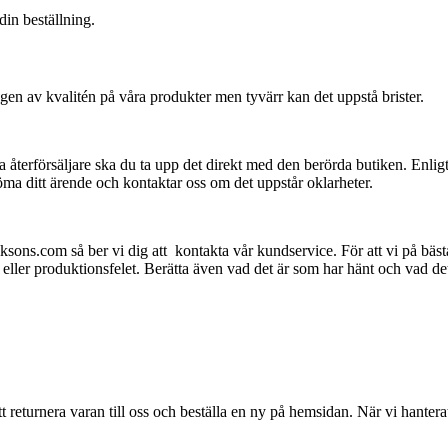
in beställning.
ngen av kvalitén på våra produkter men tyvärr kan det uppstå brister.
 återförsäljare ska du ta upp det direkt med den berörda butiken. Enl
a ditt ärende och kontaktar oss om det uppstår oklarheter.
ons.com så ber vi dig att kontakta vår kundservice. För att vi på bästa
ler produktionsfelet. Berätta även vad det är som har hänt och vad det ä
 att returnera varan till oss och beställa en ny på hemsidan. När vi hante