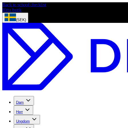
Back to school checklist
Hitta butik
(SEK)
Dam
Herr
Ungdom