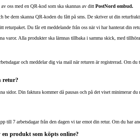
sms av oss med en QR-kod som ska skannas av ditt
PostNord ombud.
h be dem skanna QR-koden du fått på sms. De skriver ut din returfrakts
tt returpaket. Du får ett meddelande från oss när vi har hanterat din retu
dina varor. Alla produkter ska lämnas tillbaka i samma skick, med tillhö
arbetsdagar och meddelar dig via mail när returen är registrerad. Om du 
n retur?
na sidor. Din faktura kommer då pausas och på det viset minimerar du risk
 upp till 7 arbetsdagar från den dagen vi tar emot din retur. Om du har a
v en produkt som köpts online?