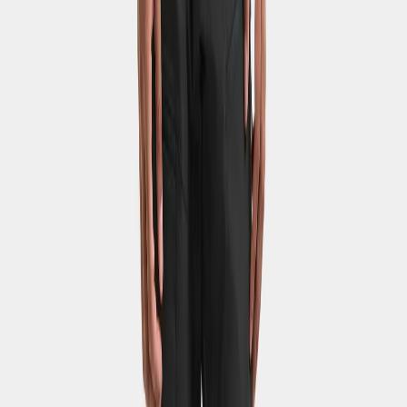
Strl:
S-XXXL
S
M
L
XL
XXL
XXXL
New in
Wasserdicht
Trien 3 in 1 Jacket
180 €
+
1
Strl:
XS-XXXL
XS
S
M
L
XL
XXL
XXXL
New in
Wasserdicht
Adam Jacket
230 €
Strl:
S-XXXL
S
M
L
XL
XXL
XXXL
New in