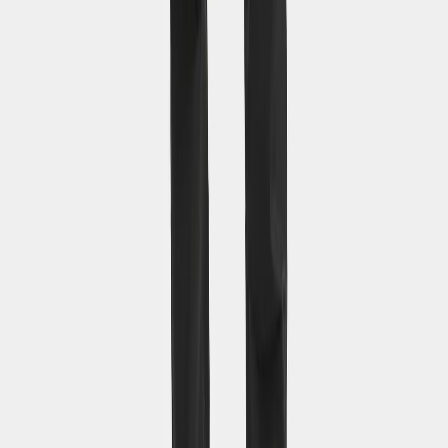
Kundenservice
Kontaktiere uns
Bestellung
Bezahlung
Lieferung
Rückgabe
Allgemeine Geschäftsbedingungen
Produktfragen
Guides
Größentabelle
Finde deine Passform
Pflegehinweise
Reißverschluss-Ratgeber
Wähle dein Wärmelevel
Was ist Galon®?
Eine Wasserdichte Geschichte
Wie nutze ich „extend size“
Coverall-Ratgeber