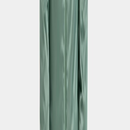
Strl:
XS-XXXL
XS
S
M
L
XL
XXL
XXXL
Fegen Men's Jacket
200 €
Strl:
XS-XXXL
XS
S
M
L
XL
XXL
XXXL
Wasserdicht
Basil Jacket
200 €
Strl:
S-XXXL
S
M
L
XL
XXL
XXXL
Sander Jacket