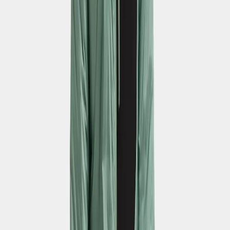
Wasserdicht
Grit Men's Jacket
150 €
Strl:
XS-XXXL
XS
S
M
L
XL
XXL
XXXL
Wasserdicht
Jesper Jacket
200 €
Strl:
XS-XXXL
XS
S
M
L
XL
XXL
XXXL
Wasserdicht
George Parka
260 €