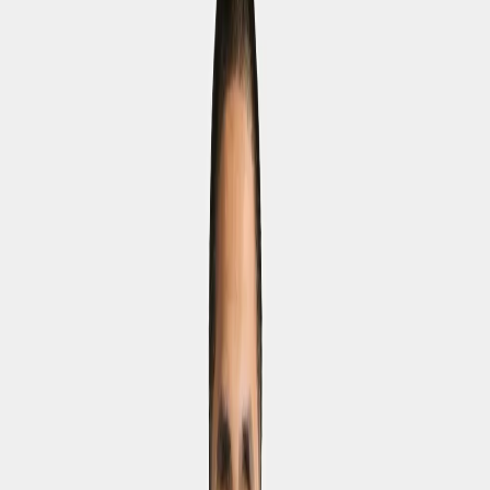
Jacken
Herbstjacken
Hybrid-Jacken
Outdoorjacken
Mäntel & Parkas
Shell-
Jacken
Regenjacken
32 Produkte werden angezeigt