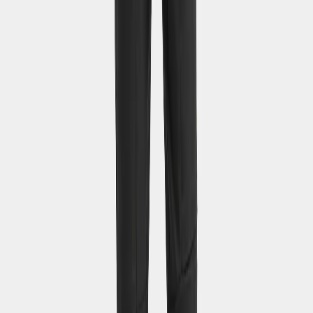
+
1
Strl:
S-XXXL
S
M
L
XL
XXL
XXXL
New in
Wasserdicht
Marvin Jacket
250 €
Strl:
S-XXXL
S
M
L
XL
XXL
XXXL
New in
Milik Jacket
150 €
Strl:
XS-XXXL
XS
S
M
L
XL
XXL
XXXL
New in