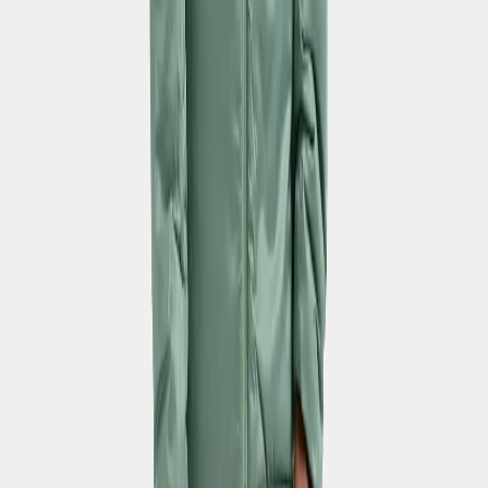
170 €
Strl:
XS-XXXL
XS
S
M
L
XL
XXL
XXXL
Wasserdicht
Logan Jacket
220 €
Strl:
S-XXXL
S
M
L
XL
XXL
XXXL
New in
Wasserdicht
Vilhelm Parka Galon®
150 €
Strl:
S-XXXL
S
M
L
XL
XXL
XXXL