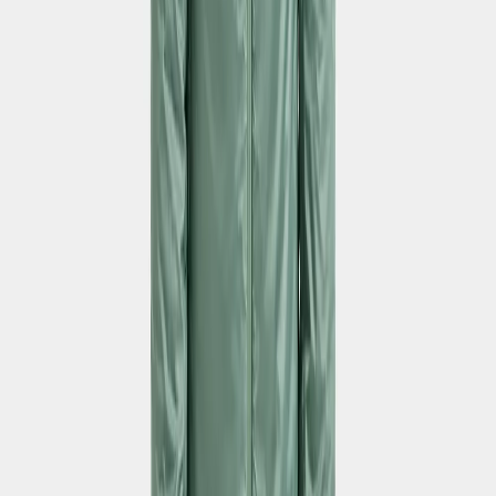
Wasserdicht
Fractus 3 Layer Jacket
280 €
Strl:
XS-XXXL
XS
S
M
L
XL
XXL
XXXL
Calvus Jacket
170 €
Strl:
XS-XXXL
XS
S
M
L
XL
XXL
XXXL
Wasserdicht
Element 2.0 Men's Jacket
300 €