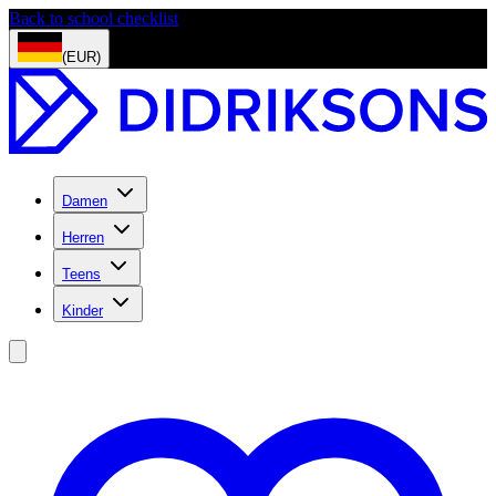
Back to school checklist
(EUR)
Damen
Herren
Teens
Kinder