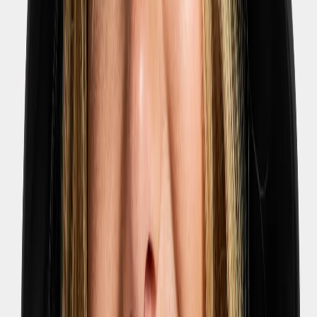
Strl:
S-XXXL
S
M
L
XL
XXL
XXXL
Bräcke Shorts
75 €
Strl:
XS-XXXL
XS
S
M
L
XL
XXL
XXXL
Wasserdicht
Jesper Jacket
200 €
Strl:
XS-XXXL
XS
S
M
L
XL
XXL
XXXL
Calvus Jacket
170 €