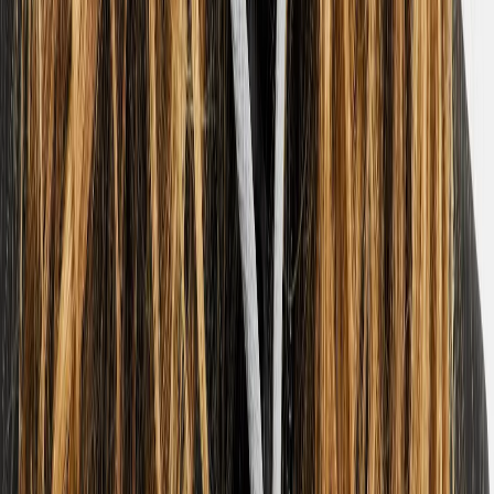
Wasserdicht
Grinda Men's Boots
100 €
Strl:
41-46
EU41
EU42
EU43
EU44
EU45
EU46
Wasserdicht
Logan Jacket
220 €
Strl:
S-XXXL
S
M
L
XL
XXL
XXXL
Pellas Cap
30 €