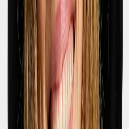
90 €
Strl:
XS-XXXL
XS
S
M
L
XL
XXL
XXXL
Wasserdicht
Fractus 3 Layer Jacket
280 €
Strl:
XS-XXXL
XS
S
M
L
XL
XXL
XXXL
Wasserdicht
Sören Parka
250 €
Strl:
S-XXXL
S
M
L
XL
XXL
XXXL