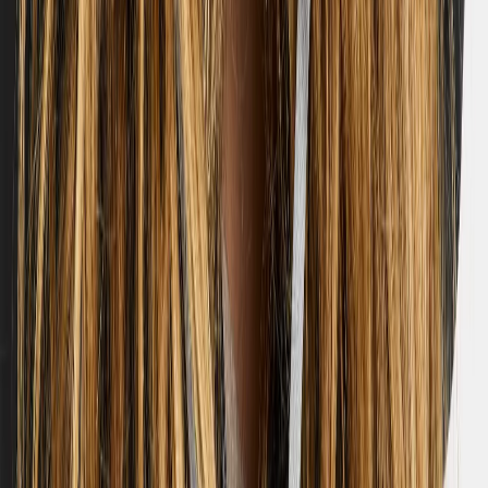
Strl:
XS-XXXL
XS
S
M
L
XL
XXL
XXXL
Vito Full-Zip
70 €
+
2
Strl:
XS-XXXL
XS
S
M
L
XL
XXL
XXXL
Wasserdicht
Jesper Pants
160 €
Strl:
XS-XXXL
XS
S
M
L
XL
XXL
XXXL
Wasserdicht