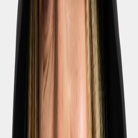
Wasserdicht
Dario Jacket
120 €
+
3
Strl:
XS-XXXL
XS
S
M
L
XL
XXL
XXXL
Wasserdicht
Biak Jacket
200 €
+
1
Strl:
S-XXXL
S
M
L
XL
XXL
XXXL
Rasmus Vest
85 €