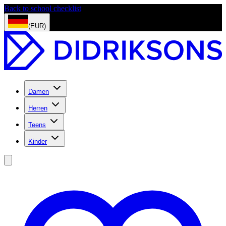
Back to school checklist
(EUR)
Damen
Herren
Teens
Kinder