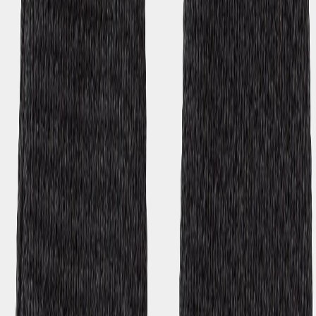
(
1
Bewertungen
)
Farbe
:
Black
Schnelle Lieferungen
|
Kostenlose Retouren
|
Schwedisches Design
Eigenschaften
Warm
Beschreibung