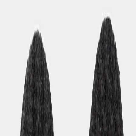
Born by the coast
(EUR)
Damen
Herren
Teens
Kinder