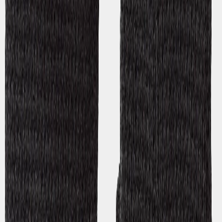
Scheint bisher in Ordnung zu sein.
🇬🇧
Gunnel
Translated from
English
Show original
Über Didriksons
Unsere Geschichte
Unsere Verantwortung
Stellenangebote
Richtlinien
Material bank
Impressum
Kundenservice
Kontaktiere uns
Bestellung
Bezahlung