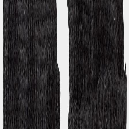
Lieferung
Rückgabe
Allgemeine Geschäftsbedingungen
Produktfragen
Guides
Größentabelle
Finde deine Passform
Pflegehinweise
Reißverschluss-Ratgeber
Wähle dein Wärmelevel
Was ist Galon®?
Eine Wasserdichte Geschichte
Wie nutze ich „extend size“
Coverall-Ratgeber
Über Didriksons
Unsere Geschichte
Unsere Verantwortung
Stellenangebote
Richtlinien
Material bank