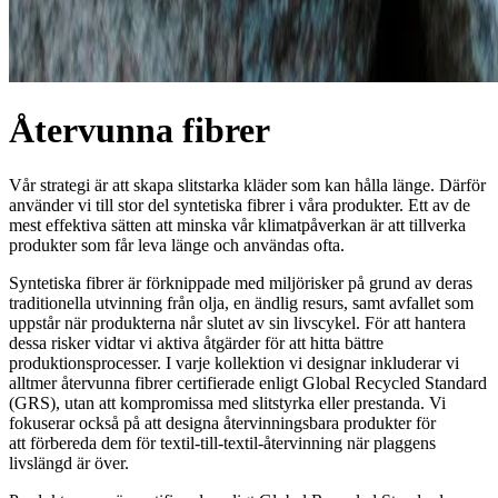
Återvunna fibrer
Vår strategi är att skapa slitstarka kläder som kan hålla länge. Därför
använder vi till stor del syntetiska fibrer i våra produkter. Ett av de
mest effektiva sätten att minska vår klimatpåverkan är att tillverka
produkter som får leva länge och användas ofta.
Syntetiska fibrer är förknippade med miljörisker på grund av deras
traditionella utvinning från olja, en ändlig resurs, samt avfallet som
uppstår när produkterna når slutet av sin livscykel. För att hantera
dessa risker vidtar vi aktiva åtgärder för att hitta bättre
produktionsprocesser. I varje kollektion vi designar inkluderar vi
alltmer återvunna fibrer certifierade enligt Global Recycled Standard
(GRS), utan att kompromissa med slitstyrka eller prestanda. Vi
fokuserar också på att designa återvinningsbara produkter för
att förbereda dem för textil-till-textil-återvinning när plaggens
livslängd är över.