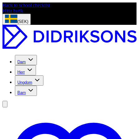
Back to school checklist
Hitta butik
(SEK)
Dam
Herr
Ungdom
Barn