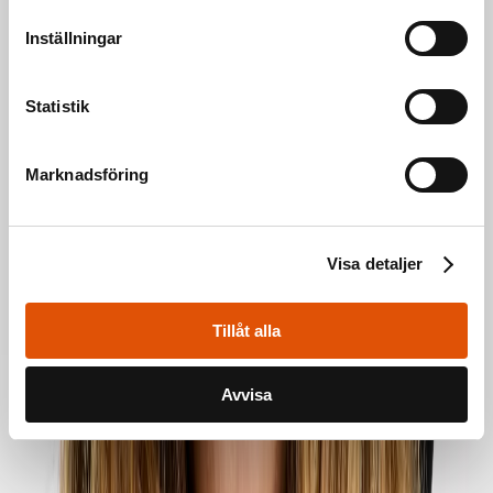
Inställningar
Statistik
Marknadsföring
Visa detaljer
Tillåt alla
Avvisa