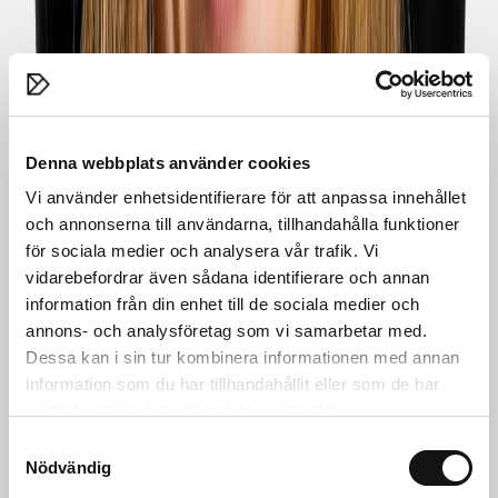
2026-07-14
Gav bort regnhatten i födelsedagspresent.
🇸🇪
Anonymous
Translated from
Swedish
Denna webbplats använder cookies
Show original
Vi använder enhetsidentifierare för att anpassa innehållet
och annonserna till användarna, tillhandahålla funktioner
för sociala medier och analysera vår trafik. Vi
vidarebefordrar även sådana identifierare och annan
information från din enhet till de sociala medier och
annons- och analysföretag som vi samarbetar med.
Dessa kan i sin tur kombinera informationen med annan
information som du har tillhandahållit eller som de har
samlat i när du har använt deras tjänster.
Samtyckesval
Nödvändig