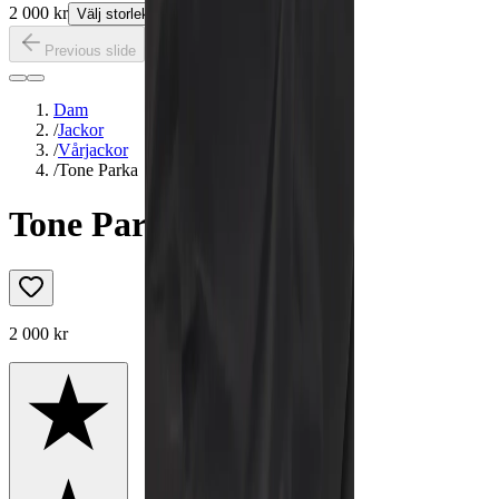
2 000 kr
Välj storlek
Previous slide
Next slide
Dam
/
Jackor
/
Vårjackor
/
Tone Parka
Tone Parka
2 000 kr