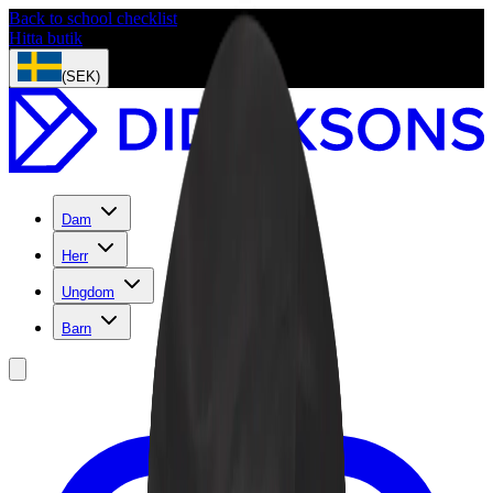
Back to school checklist
Hitta butik
(SEK)
Dam
Herr
Ungdom
Barn