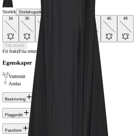
Storlek
Storleksguide
34
36
38
40
42
44
46
48
Välj storlek
Fri frakt
|
Fria returer
|
Designad i Sverige
Egenskaper
Vattentät
Andas
Beskrivning
Plaggmått
Passform