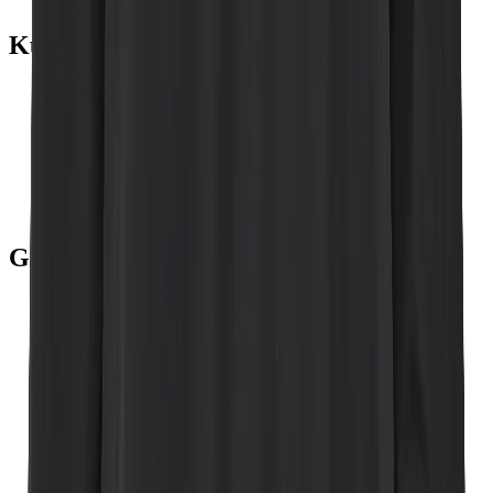
Kundservice
Kontakta oss
Beställning
Betalning
Leverans
Returer
Köpvillkor
Produktfrågor
Guider
Storleksguide
Hitta passform
Skötselråd
Dragkedjeguide
Välja värmenivå
Vad är Galon®?
En vattentät historia
Hur fungerar extend size?
Välja rätt barnoverall