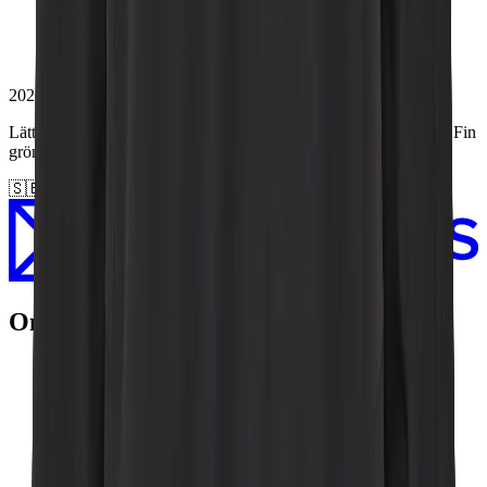
2026-03-31
Lätt och inte så tjock så det blir en perfekt vår och sommarjacka. Fin
grön färg.
🇸🇪
Katarina
Om Didriksons
Vår historia
Vårt ansvar
Hitta butik
Jobba hos oss
Policy
Press
Materialbank