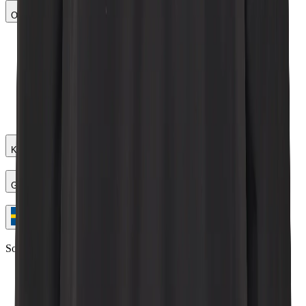
Om Didriksons
Vår historia
Vårt ansvar
Hitta butik
Jobba hos oss
Policy
Press
Materialbank
Kundservice
Guider
Sweden (SEK)
Sociala media