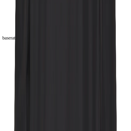
baserat på 1 omdömen