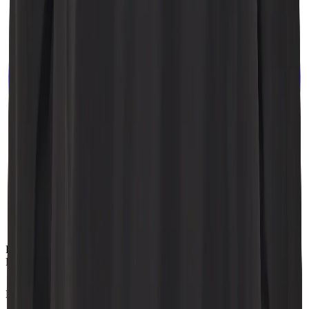
PRENUMERERA PÅ VÅRT NYHETSBREV – FÅ 10%
RABATT
E-postadress för nyhetsbrev