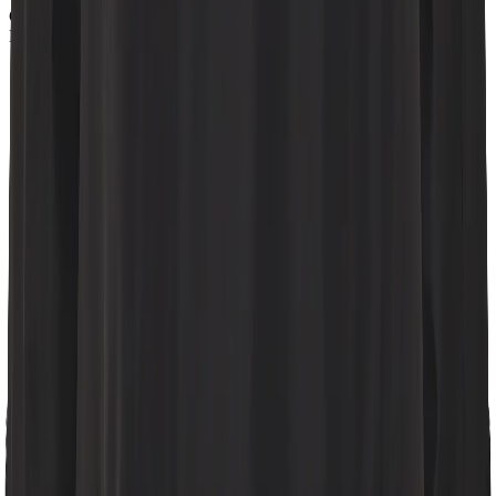
Genom att anmäla dig till vårt nyhetsbrev samtycker du till
Didriksons
integritetspolicy
.