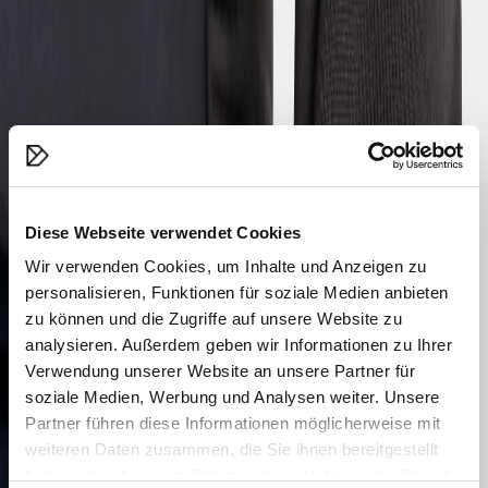
Wie nutze ich „extend size“
Coverall-Ratgeber
Über Didriksons
Unsere Geschichte
Unsere Verantwortung
Stellenangebote
Richtlinien
Material bank
Impressum
Diese Webseite verwendet Cookies
Wir verwenden Cookies, um Inhalte und Anzeigen zu
Kundenservice
personalisieren, Funktionen für soziale Medien anbieten
zu können und die Zugriffe auf unsere Website zu
Guides
analysieren. Außerdem geben wir Informationen zu Ihrer
Verwendung unserer Website an unsere Partner für
soziale Medien, Werbung und Analysen weiter. Unsere
Germany (EUR)
Partner führen diese Informationen möglicherweise mit
Sociala media
weiteren Daten zusammen, die Sie ihnen bereitgestellt
haben oder die sie im Rahmen Ihrer Nutzung der Dienste