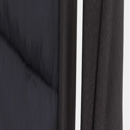
Kapris Kids' Full-Zip
- Black
75 €
Strl:
120-170
120
130
140
150
160
170
Über Didriksons
Unsere Geschichte
Unsere Verantwortung