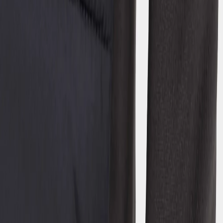
0
Hoppa till innehåll
Teens
/
Jacken
/
Hybrid-Jacken