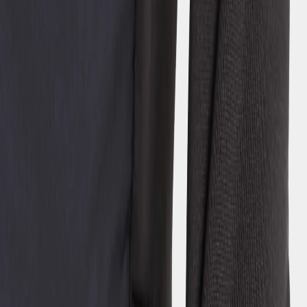
Stellenangebote
Richtlinien
Material bank
Impressum
Kundenservice
Kontaktiere uns
Bestellung
Bezahlung
Lieferung
Rückgabe
Allgemeine Geschäftsbedingungen
Produktfragen
Guides
Größentabelle
Finde deine Passform
Pflegehinweise
Reißverschluss-Ratgeber
Wähle dein Wärmelevel
Was ist Galon®?
Eine Wasserdichte Geschichte