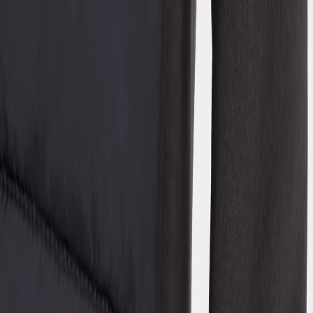
Back to school checklist
(EUR)
Damen
Herren
Teens
Kinder