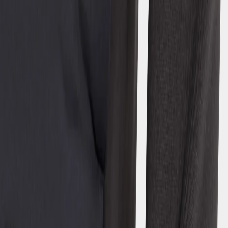
Hybrid-Jacken
Hybrid-Jacken
Regenjacken
Shell-Jacken
Herbstjacken
3 Produkte werden angezeigt
Kapris Kids' Full-Zip
- Star blue
75 €
Strl:
120-170
120
130
140
150
160
170
Kapris Kids' Full-Zip
- Wilted leaf
75 €
Strl:
120-170
120
130
140
150
160
170