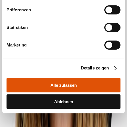
Präferenzen
Statistiken
Marketing
Details zeigen
Alle zulassen
Ablehnen