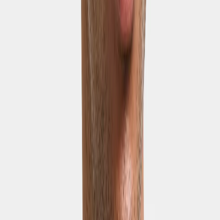
Previous slide
Next slide
Oberteile
/
Hoodies & Sweatshirts
/
Ven Men's Full-Zip
Ven Men's Full-Zip
100 €