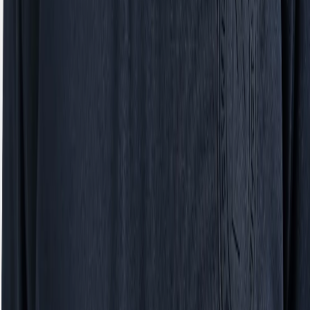
10.08.2024
Alles Bestens, tolle Qualität und Passform.
🇩🇪
H.
Ähnliche Produkte
Torö Sweater
80 €