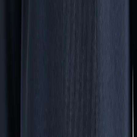
MELDE DICH FÜR UNSEREN NEWSLETTER - 10%
RABATT ERHALTEN
E-Mail-Adresse für Newsletter
Mit dem Abonnement unseres Newsletters stimmst du Didriksons’
datenschutzerklärung zu
.