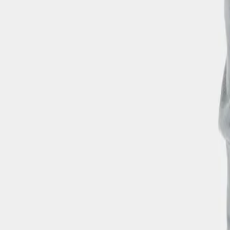
0
Hoppa till innehåll
Sally Full-Zip
Wilted leaf
1 300 kr
Välj storlek